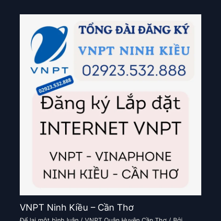
VNPT Ninh Kiều – Cần Thơ
Để lại một bình luận
/
VNPT Quận Huyện Cần Thơ
/ Bởi