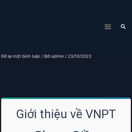
Nhảy
tới
nội
Tìm
dung
kiế
Để lại một bình luận
/ Bởi
admin
/
23/10/2023
Giới thiệu về VNPT