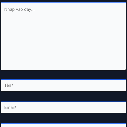
Nhập
vào
đây...
Tên*
Email*
Trang