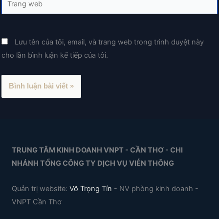
web
Lưu tên của tôi, email, và trang web trong trình duyệt này
cho lần bình luận kế tiếp của tôi.
TRUNG TÂM KINH DOANH VNPT - CẦN THƠ - CHI
NHÁNH TỔNG CÔNG TY DỊCH VỤ VIỄN THÔNG
Quản trị website:
Võ Trọng Tín
- NV phòng kinh doanh -
VNPT Cần Thơ