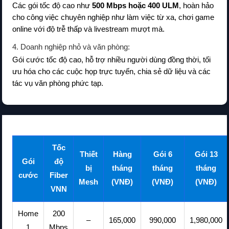
Các gói tốc độ cao như
500 Mbps hoặc 400 ULM
, hoàn hảo
cho công việc chuyên nghiệp như làm việc từ xa, chơi game
online với độ trễ thấp và livestream mượt mà.
4. Doanh nghiệp nhỏ và văn phòng:
Gói cước tốc độ cao, hỗ trợ nhiều người dùng đồng thời, tối
ưu hóa cho các cuộc họp trực tuyến, chia sẻ dữ liệu và các
tác vụ văn phòng phức tạp.
Tốc
Thiết
Hàng
Gói 6
Gói 13
Gói
độ
bị
tháng
tháng
tháng
cước
Fiber
Mesh
(VNĐ)
(VNĐ)
(VNĐ)
VNN
Home
200
–
165,000
990,000
1,980,000
1
Mbps