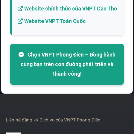
Website chính thức của VNPT Cần Thơ
Website VNPT Toàn Quốc
Chọn VNPT Phong Điền – Đồng hành
cùng bạn trên con đường phát triển và
thành công!
Liên hệ đăng ký Dịch vụ của VNPT Phong Điền