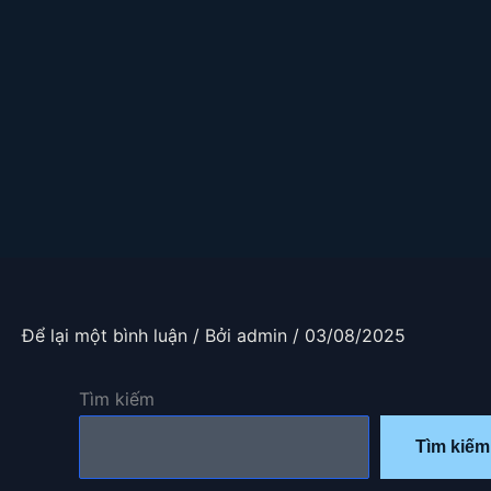
Nhảy
tới
nội
dung
Để lại một bình luận
/ Bởi
admin
/
03/08/2025
Tìm kiếm
Tìm kiếm