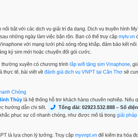
 nổi bật với các dịch vụ giải trí đa dạng. Dịch vụ truyền hình
 sau những ngày làm việc bận rộn. Bạn có thể truy cập
mytv.vn
đ
Vinaphone với mạng lưới phủ sóng rộng khắp, đảm bảo kết nối
ng ký sim mới hoặc chuyển đổi gói cước.
T thường xuyên có chương trình
lắp wifi tặng sim Vinaphone
, g
thực tế, bài viết về
đánh giá dịch vụ VNPT tại Cần Thơ
sẽ cun
Nhanh Chóng
ình Thủy
là hệ thống hỗ trợ khách hàng chuyên nghiệp. Nếu gặ
c hướng dẫn chi tiết.
Tổng đài: 02923.532.888 – Số điện
p khắc phục sự cố nhanh chóng, như được mô tả trong
giải phá
PT là lựa chọn lý tưởng. Truy cập
myvnpt.vn
để kiểm tra hóa đơ