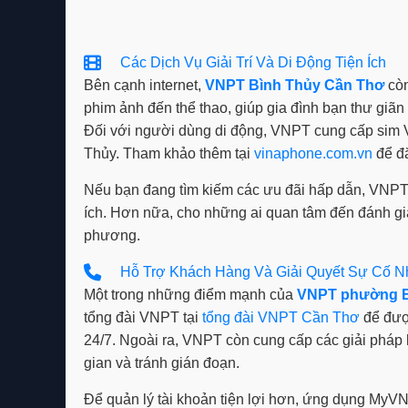
Các Dịch Vụ Giải Trí Và Di Động Tiện Ích
Bên cạnh internet,
VNPT Bình Thủy Cần Thơ
còn
phim ảnh đến thể thao, giúp gia đình bạn thư giãn
Đối với người dùng di động, VNPT cung cấp sim 
Thủy. Tham khảo thêm tại
vinaphone.com.vn
để đă
Nếu bạn đang tìm kiếm các ưu đãi hấp dẫn, VNP
ích. Hơn nữa, cho những ai quan tâm đến đánh giá 
phương.
Hỗ Trợ Khách Hàng Và Giải Quyết Sự Cố 
Một trong những điểm mạnh của
VNPT phường B
tổng đài VNPT tại
tổng đài VNPT Cần Thơ
để đượ
24/7. Ngoài ra, VNPT còn cung cấp các giải phá
gian và tránh gián đoạn.
Để quản lý tài khoản tiện lợi hơn, ứng dụng MyVN