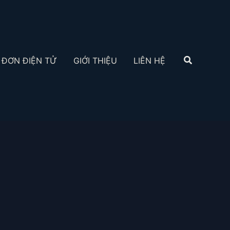
Tìm
 ĐƠN ĐIỆN TỬ
GIỚI THIỆU
LIÊN HỆ
kiếm