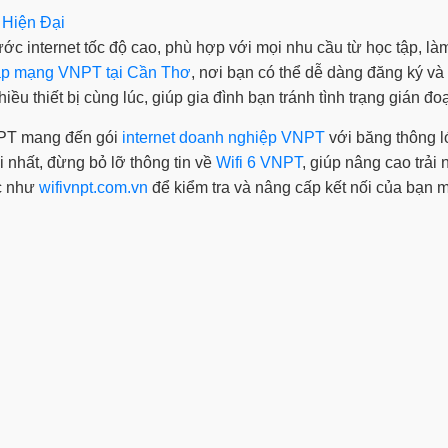
 Hiện Đại
internet tốc độ cao, phù hợp với mọi nhu cầu từ học tập, làm v
lắp mạng VNPT tại Cần Thơ
, nơi bạn có thể dễ dàng đăng ký và
u thiết bị cùng lúc, giúp gia đình bạn tránh tình trạng gián đo
VNPT mang đến gói
internet doanh nghiệp VNPT
với băng thông l
nhất, đừng bỏ lỡ thông tin về
Wifi 6 VNPT
, giúp nâng cao trải
ức như
wifivnpt.com.vn
để kiểm tra và nâng cấp kết nối của bạn 