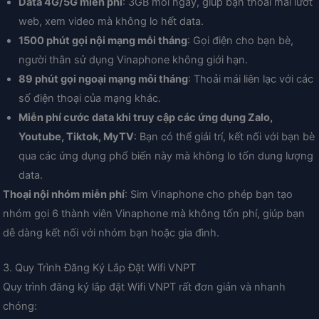
Data 4G/5G miễn phí
: 3GB mỗi ngày, giúp bạn thoải mái lướt
web, xem video mà không lo hết data.
1500 phút gọi nội mạng mỗi tháng
: Gọi điện cho bạn bè,
người thân sử dụng Vinaphone không giới hạn.
89 phút gọi ngoại mạng mỗi tháng
: Thoải mái liên lạc với các
số điện thoại của mạng khác.
Miễn phí cước data khi truy cập các ứng dụng Zalo,
Youtube, Tiktok, MyTV
: Bạn có thể giải trí, kết nối với bạn bè
qua các ứng dụng phổ biến này mà không lo tốn dung lượng
data.
Thoại nội nhóm miễn phí
: Sim Vinaphone cho phép bạn tạo
nhóm gọi 6 thành viên Vinaphone mà không tốn phí, giúp bạn
dễ dàng kết nối với nhóm bạn hoặc gia đình.
3. Quy Trình Đăng Ký Lắp Đặt Wifi VNPT
Quy trình đăng ký lắp đặt Wifi VNPT rất đơn giản và nhanh
chóng: