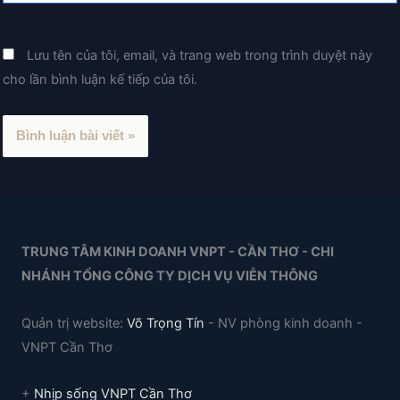
web
Lưu tên của tôi, email, và trang web trong trình duyệt này
cho lần bình luận kế tiếp của tôi.
TRUNG TÂM KINH DOANH VNPT - CẦN THƠ - CHI
NHÁNH TỔNG CÔNG TY DỊCH VỤ VIỄN THÔNG
Quản trị website:
Võ Trọng Tín
- NV phòng kinh doanh -
VNPT Cần Thơ
+
Nhịp sống VNPT Cần Thơ