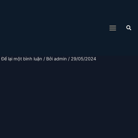
Nhảy
tới
nội
Tìm
dung
kiế
Để lại một bình luận
/ Bởi
admin
/
29/05/2024