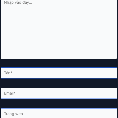
vào
đây...
Tên*
Email*
Trang