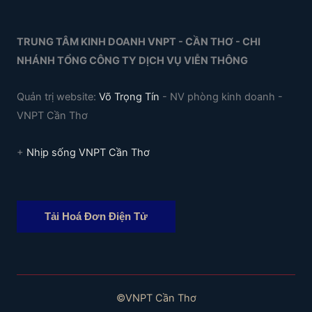
Cần
Thơ:
TRUNG TÂM KINH DOANH VNPT - CẦN THƠ - CHI
Tất
NHÁNH TỔNG CÔNG TY DỊCH VỤ VIỄN THÔNG
Tần
Tật
Quản trị website:
Võ Trọng Tín
- NV phòng kinh doanh -
Thông
VNPT Cần Thơ
Tin
Cần
+
Nhịp sống VNPT Cần Thơ
Biết
Tải Hoá Đơn Điện Tử
©VNPT Cần Thơ