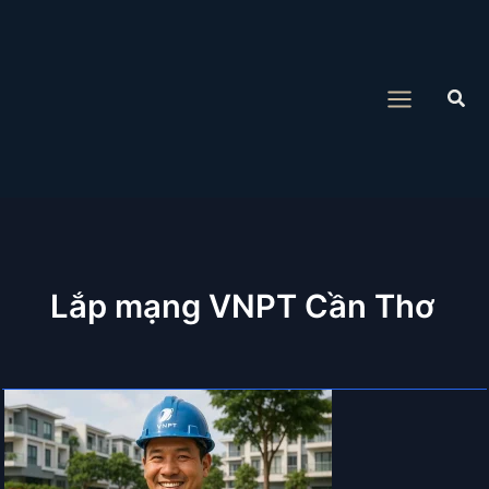
Nhảy
tới
nội
Tìm
dung
kiế
Lắp mạng VNPT Cần Thơ