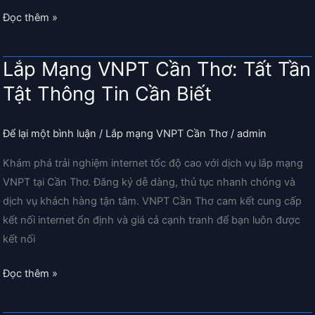
Lắp
Đọc thêm »
WiFi
Nam
Lắp Mạng VNPT Cần Thơ: Tất Tần
Long:
Tật Thông Tin Cần Biết
Kết
Nối
Nhanh
Để lại một bình luận
/
Lắp mạng VNPT Cần Thơ
/
admin
Chóng,
Khám phá trải nghiệm internet tốc độ cao với dịch vụ lắp mạng
Ưu
VNPT tại Cần Thơ. Đăng ký dễ dàng, thủ tục nhanh chóng và
Đãi
dịch vụ khách hàng tận tâm. VNPT Cần Thơ cam kết cung cấp
Hấp
kết nối internet ổn định và giá cả cạnh tranh để bạn luôn được
Dẫn
kết nối
từ
VNPT
Lắp
Đọc thêm »
Mạng
VNPT